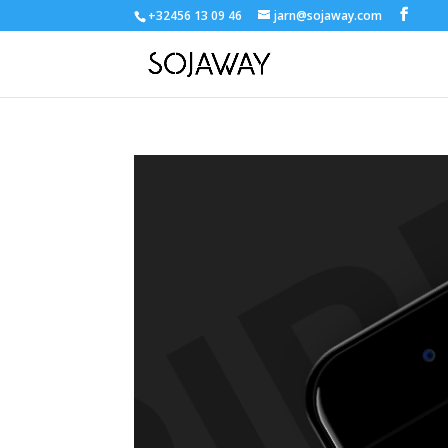
+32456 13 09 46
jarn@sojaway.com